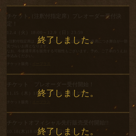
チケット（注釈付指定席）プレオーダー受付決
定！
12.4（火）18:00～12.9（日）23:59
※注釈付指定席は、端・バルコニーまたは2階後方の客席につき舞台が一部
見づらいお席となります。
なお、今後通常席を販売する可能性もございます。予め、ご了承のうえお
申込みください。
チケット販売：
イープラス
チケット プレオーダー受付開始！
11.15（木）18:00～11.26（月）23:59
チケット販売：
イープラス
チケットオフィシャル先行販売受付開始!!
10.18(木)18:00～10.28(日)23:59