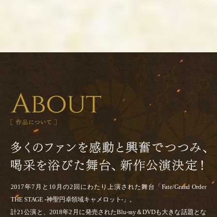
2017年7月と10月の2回にわたり上演された舞台「Fate/Grand Order
THE STAGE -神聖円卓領域キャメロット-」。
計21公演と、2018年2月に発売されたBlu-ray＆DVDも大きな話題とな