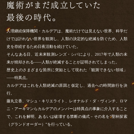
人理継続保障機関・カルデアは、魔術だけでは見えない世界、科学だ
けでは計れない世界を観測し、人類の決定的な絶滅を防ぐため、
人類
史を存続するため日夜活動を続けていた。
そんなある日、近未来観測レンズ・シバにより、2017年で人類の未
来が焼却される――人類が絶滅することが証明されてしまった。
歴史上のさまざまな箇所に突如として現れた「観測できない領域」
――特異点。
カルデアはこれを人類絶滅の原因と仮定し、過去への時間旅行を決
行。
藤丸立香、マシュ・キリエライト、レオナルド・ダ・ヴィンチ、ロマ
ニ・アーキマンらカルデアのメンバーは特異点の事象に介入すること
で、
これを解明、あるいは破壊する禁断の儀式－その名を“聖杯探索
（グランドオーダー）”を行っている。