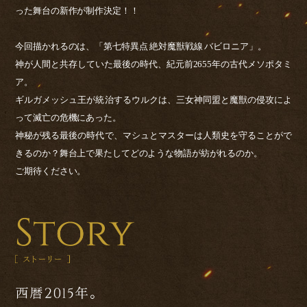
った舞台の新作が制作決定！！
今回描かれるのは、「第七特異点 絶対魔獣戦線 バビロニア」。
神が人間と共存していた最後の時代、紀元前2655年の古代メソポタミ
ア。
ギルガメッシュ王が統治するウルクは、三女神同盟と魔獣の侵攻によ
って滅亡の危機にあった。
神秘が残る最後の時代で、マシュとマスターは人類史を守ることがで
きるのか？舞台上で果たしてどのような物語が紡がれるのか。
ご期待ください。