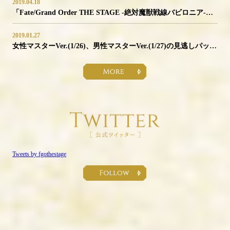
2019.04.18
「Fate/Grand Order THE STAGE -絶対魔獣戦線バビロニア-」 衣裳展 開催決定！
2019.01.27
女性マスターVer.(1/26)、男性マスターVer.(1/27)の見逃しパック販売＆ディレイ配信が決定！
Tweets by fgothestage