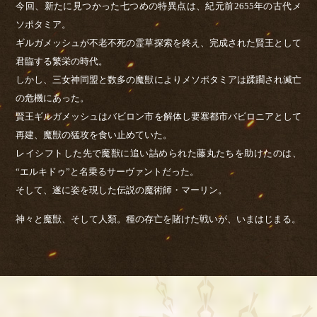
今回、新たに見つかった七つめの特異点は、紀元前2655年の古代メ
ソポタミア。
ギルガメッシュが不老不死の霊草探索を終え、完成された賢王として
君臨する繁栄の時代。
しかし、三女神同盟と数多の魔獣によりメソポタミアは蹂躙され滅亡
の危機にあった。
賢王ギルガメッシュはバビロン市を解体し要塞都市バビロニアとして
再建、魔獣の猛攻を食い止めていた。
レイシフトした先で魔獣に追い詰められた藤丸たちを助けたのは、
“エルキドゥ”と名乗るサーヴァントだった。
そして、遂に姿を現した伝説の魔術師・マーリン。
神々と魔獣、そして人類。種の存亡を賭けた戦いが、いまはじまる。