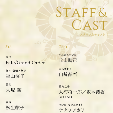
S
C
TAFF
AST